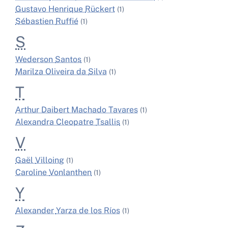
Gustavo Henrique
Rückert
(1)
Sébastien
Ruffié
(1)
S
Wederson
Santos
(1)
Marilza Oliveira da
Silva
(1)
T
Arthur Daibert Machado
Tavares
(1)
Alexandra Cleopatre
Tsallis
(1)
V
Gaël
Villoing
(1)
Caroline
Vonlanthen
(1)
Y
Alexander
Yarza de los Ríos
(1)