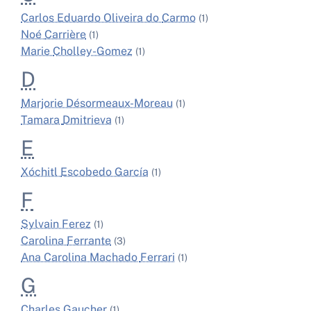
Carlos Eduardo Oliveira do
Carmo
(1)
Noé
Carrière
(1)
Marie
Cholley-Gomez
(1)
D
Marjorie
Désormeaux-Moreau
(1)
Tamara
Dmitrieva
(1)
E
Xóchitl
Escobedo García
(1)
F
Sylvain
Ferez
(1)
Carolina
Ferrante
(3)
Ana Carolina Machado
Ferrari
(1)
G
Charles
Gaucher
(1)