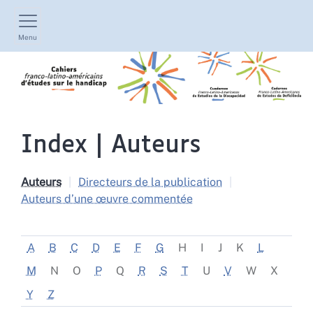
Menu
Index |
Auteurs
Auteurs
Directeurs de la publication
Auteurs d’une œuvre commentée
A
B
C
D
E
F
G
H
I
J
K
L
M
N
O
P
Q
R
S
T
U
V
W
X
Y
Z