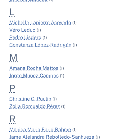
L
Michelle
Lapierre Acevedo
(1)
Véro
Leduc
(1)
Pedro
Lisdero
(1)
Constanza
López-Radrigán
(1)
M
Amana Rocha
Mattos
(1)
Jorge
Muñoz-Campos
(1)
P
Christine C.
Paulin
(1)
Zoila Romualdo
Pérez
(1)
R
Mônica Maria Farid
Rahme
(1)
Jame Alejandra
Rebolledo-Sanhueza
(1)