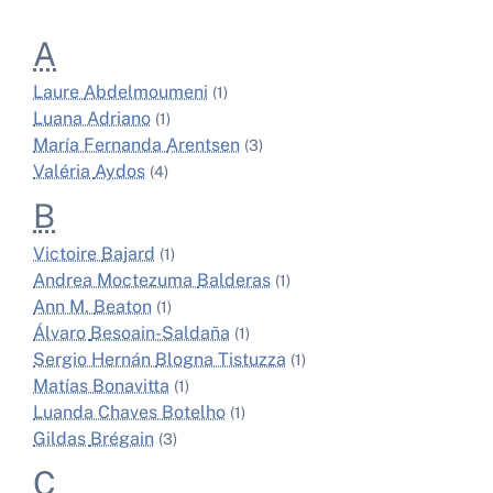
A
Laure
Abdelmoumeni
(1)
Luana
Adriano
(1)
María Fernanda
Arentsen
(3)
Valéria
Aydos
(4)
B
Victoire
Bajard
(1)
Andrea Moctezuma
Balderas
(1)
Ann M.
Beaton
(1)
Álvaro
Besoain-Saldaña
(1)
Sergio Hernán
Blogna Tistuzza
(1)
Matías
Bonavitta
(1)
Luanda Chaves
Botelho
(1)
Gildas
Brégain
(3)
C