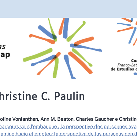
hristine C.
Paulin
oline
Vonlanthen
,
Ann M.
Beaton
,
Charles
Gaucher
e
Christi
parcours vers l’embauche : la perspective des personnes aya
camino hacia el empleo: la perspectiva de las personas con