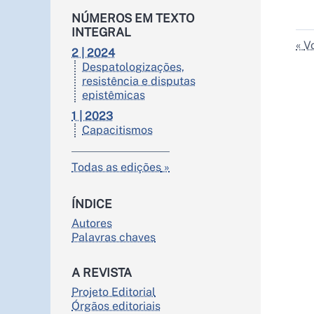
NÚMEROS EM TEXTO
INTEGRAL
Vo
2 | 2024
Despatologizações,
resistência e disputas
epistêmicas
1 | 2023
Capacitismos
Todas as edições
ÍNDICE
Autores
Palavras chaves
A REVISTA
Projeto Editorial
Órgãos editoriais