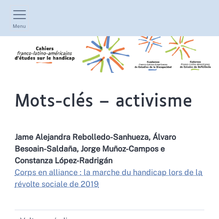
Menu
Mots-clés – activisme
Jame Alejandra
Rebolledo-Sanhueza
,
Álvaro
Besoain-Saldaña
,
Jorge
Muñoz-Campos
e
Constanza
López-Radrigán
Corps en alliance : la marche du handicap lors de la
révolte sociale de 2019