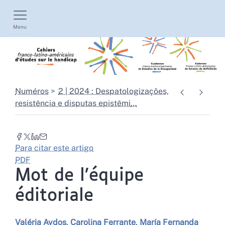
Menu
Numéros
2 | 2024 : Despatologizações,
resistência e disputas epistêmi
…
Para citar este artigo
PDF
Mot de l’équipe
éditoriale
Valéria
Aydos
,
Carolina
Ferrante
,
María Fernanda