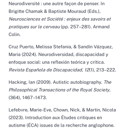
Neurodiversité : une autre façon de penser. In
Brigitte Chamak & Baptiste Mouraud (Eds.),
Neurosciences et Société : enjeux des savoirs et
pratiques sur le cerveau
(pp. 257–281)
.
Armand
Colin.
Cruz Puerto, Melissa Stefania, & Sandín Vázquez,
Maria (2024). Neurodiversidad, discapacidad y
en
foque social: una reflexión teórica y crítica.
Revista Española de Discapacidad
,
12
(1), 213
–
222.
Hacking, Ian (2009). Autistic autobiography.
The
Philosophical Transactions of the Royal Society
,
(364), 1467–1473.
Lefebvre, Marie-Eve, Chown, Nick, & Martin, Nicola
(2023).
Introduction aux Études critiques en
autisme (ÉCA) issues de la recherche anglophone.