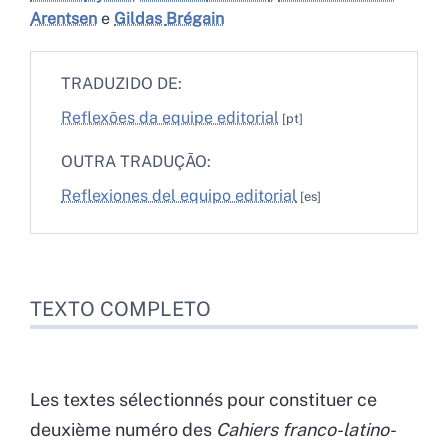
Arentsen
e
Gildas
Brégain
TRADUZIDO DE:
Reflexões da equipe editorial
OUTRA TRADUÇÃO:
Reflexiones del equipo editorial
Texto completo
TEXTO COMPLETO
Bibliografia
Notas
Para citar este artigo
Autores
Les textes sélectionnés pour constituer ce
deuxième numéro des
Cahiers franco-latino-