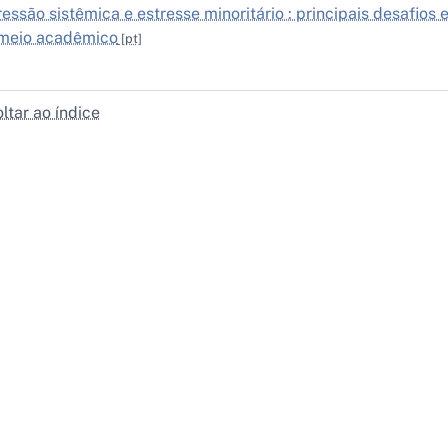
essão sistêmica e estresse minoritário : principais desafio
meio acadêmico
ltar ao índice