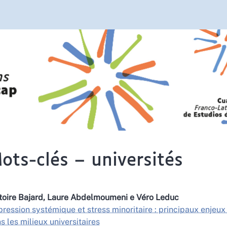
ots-clés – universités
toire
Bajard
,
Laure
Abdelmoumeni
e
Véro
Leduc
ression systémique et stress minoritaire : principaux enjeux
s les milieux universitaires