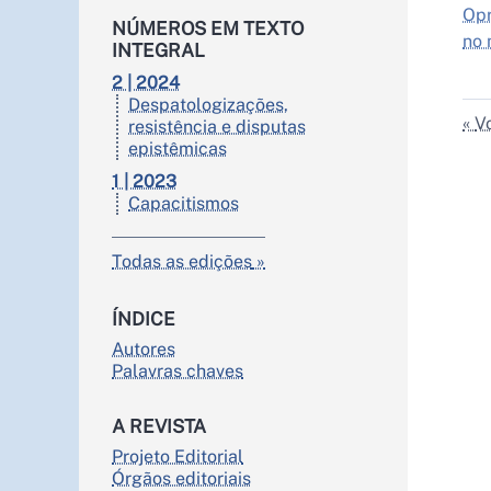
Opr
NÚMEROS EM TEXTO
no 
INTEGRAL
2 | 2024
Despatologizações,
Vo
resistência e disputas
epistêmicas
1 | 2023
Capacitismos
Todas as edições
ÍNDICE
Autores
Palavras chaves
A REVISTA
Projeto Editorial
Órgãos editoriais