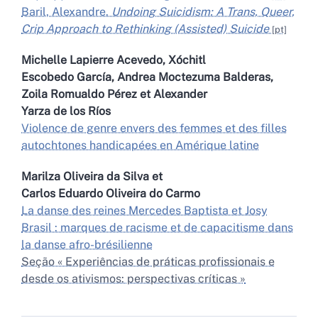
Baril, Alexandre.
Undoing Suicidism: A Trans, Queer,
Crip Approach to Rethinking (Assisted) Suicide
Michelle
Lapierre Acevedo
,
Xóchitl
Escobedo García
,
Andrea Moctezuma
Balderas
,
Zoila Romualdo
Pérez
et
Alexander
Yarza de los Ríos
Violence de genre envers des femmes et des filles
autochtones handicapées en Amérique latine
Marilza Oliveira da
Silva
et
Carlos Eduardo Oliveira do
Carmo
La danse des reines Mercedes Baptista et Josy
Brasil : marques de racisme et de capacitisme dans
la danse afro-brésilienne
Seção « Experiências de práticas profissionais e
desde os ativismos: perspectivas críticas »