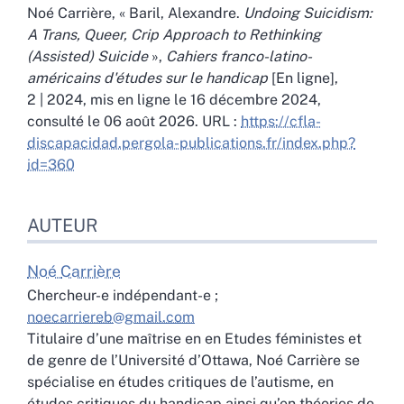
Noé
Carrière
, « Baril, Alexandre.
Undoing Suicidism:
A Trans, Queer, Crip Approach to Rethinking
(Assisted) Suicide
»,
Cahiers franco-latino-
américains d'études sur le handicap
[En ligne],
2 | 2024, mis en ligne le 16 décembre 2024,
consulté le 06 août 2026. URL :
https://cfla-
discapacidad.pergola-publications.fr/index.php?
id=360
AUTEUR
Noé
Carrière
Chercheur-e indépendant-e ;
noecarriereb@gmail.com
Titulaire d’une maîtrise en en Etudes féministes et
de genre de l’Université d’Ottawa, Noé Carrière se
spécialise en études critiques de l’autisme, en
études critiques du handicap ainsi qu’en théories de