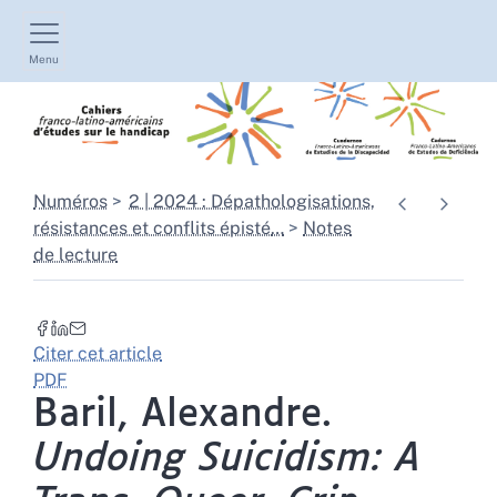
Menu
Numéros
2 | 2024 : Dépathologisations,
résistances et conflits épisté
…
Notes
de lecture
Citer cet article
PDF
Baril, Alexandre.
Undoing Suicidism: A