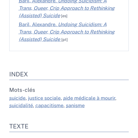
Baril, Alexandre.
Undoing Suicidism: A
Trans, Queer, Crip Approach to Rethinking
(Assisted) Suicide
Baril, Alexandre.
Undoing Suicidism: A
Trans, Queer, Crip Approach to Rethinking
(Assisted) Suicide
Index
INDEX
Texte
Notes
Citer cet article
Mots-clés
Auteur
suicide
,
justice sociale
,
aide médicale à mourir
,
suicidalité
,
capacitisme
,
sanisme
TEXTE